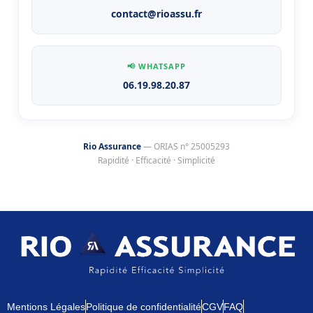
contact@rioassu.fr
📢 WHATSAPP
06.19.98.20.87
Rio Assurance
— ORIAS n° 25005293
Rapidité · Efficacité · Simplicité
Mentions Légales
Politique de confidentialité
CGV
FAQ