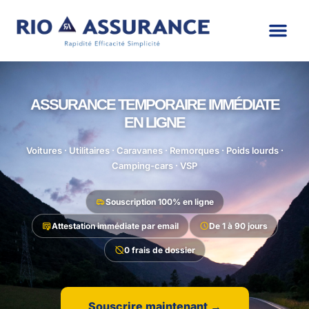
ASSURANCE TEMPORAIRE IMMÉDIATE
EN LIGNE
Voitures · Utilitaires · Caravanes · Remorques · Poids lourds ·
Camping-cars · VSP
Souscription 100% en ligne
Attestation immédiate par email
De 1 à 90 jours
0 frais de dossier
Souscrire maintenant →