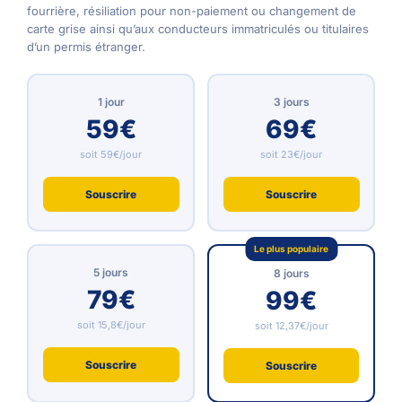
fourrière, résiliation pour non-paiement ou changement de
carte grise ainsi qu’aux conducteurs immatriculés ou titulaires
d’un permis étranger.
1 jour
3 jours
59€
69€
soit 59€/jour
soit 23€/jour
Souscrire
Souscrire
Le plus populaire
5 jours
8 jours
79€
99€
soit 15,8€/jour
soit 12,37€/jour
Souscrire
Souscrire