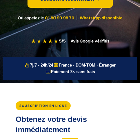
Ou appelez le
01 80 90 98 70
|
WhatsApp disponible
★★★★★
5/5
· Avis Google vérifiés
7j/7 - 24h/24
France · DOM-TOM · Étranger
Paiement 3× sans frais
SOUSCRIPTION EN LIGNE
Obtenez votre devis
immédiatement