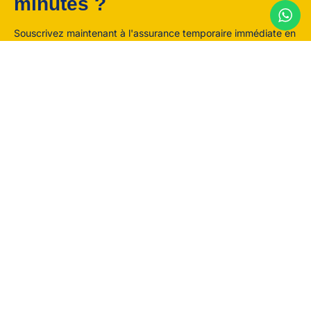
minutes ?
Souscrivez maintenant à l'assurance temporaire immédiate en
ligne et recevez votre attestation en 5 minutes par email, sans
engagement.
Souscrire maintenant →
Une question ? Notre équipe vous répond.
Par téléphone, email ou WhatsApp, réponse rapide garantie.
contact@rioassu.fr
01.80.90.98.70