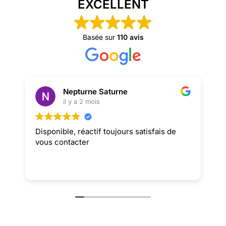
EXCELLENT
Basée sur
110 avis
Nepturne Saturne
il y a 2 mois
Disponible, réactif toujours satisfais de
M
vous contacter
Av
s
V
b
a
E
p