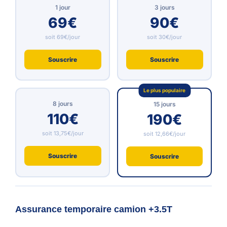
1 jour
3 jours
69€
90€
soit 69€/jour
soit 30€/jour
Souscrire
Souscrire
Le plus populaire
8 jours
15 jours
110€
190€
soit 13,75€/jour
soit 12,66€/jour
Souscrire
Souscrire
Assurance temporaire camion +3.5T