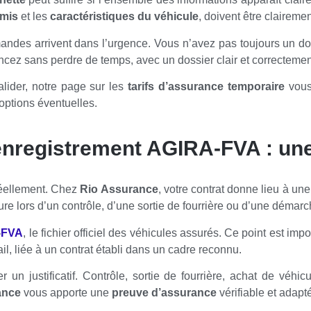
rmis
et les
caractéristiques du véhicule
, doivent être clairemen
des arrivent dans l’urgence. Vous n’avez pas toujours un do
ncez sans perdre de temps, avec un dossier clair et correctemen
lider, notre page sur les
tarifs d’assurance temporaire
vous
 options éventuelles.
 enregistrement AGIRA-FVA : u
réellement. Chez
Rio Assurance
, votre contrat donne lieu à un
re lors d’un contrôle, d’une sortie de fourrière ou d’une démarc
-
FVA
, le fichier officiel des véhicules assurés. Ce point est i
ail, liée à un contrat établi dans un cadre reconnu.
un justificatif. Contrôle, sortie de fourrière, achat de véhi
ance
vous apporte une
preuve d’assurance
vérifiable et adapt