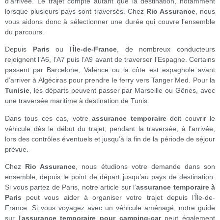
d’arrivée. Le trajet compte autant que la destination, notamment
lorsque plusieurs pays sont traversés. Chez
Rio Assurance
, nous
vous aidons donc à sélectionner une durée qui couvre l’ensemble
du parcours.
Depuis
Paris
ou l’
Île-de-France
, de nombreux conducteurs
rejoignent l’A6, l’A7 puis l’A9 avant de traverser l’Espagne. Certains
passent par Barcelone, Valence ou la côte est espagnole avant
d’arriver à Algéciras pour prendre le ferry vers Tanger Med. Pour la
Tunisie
, les départs peuvent passer par Marseille ou Gênes, avec
une traversée maritime à destination de Tunis.
Dans tous ces cas, votre
assurance temporaire
doit couvrir le
véhicule dès le début du trajet, pendant la traversée, à l’arrivée,
lors des contrôles éventuels et jusqu’à la fin de la période de séjour
prévue.
Chez
Rio Assurance
, nous étudions votre demande dans son
ensemble, depuis le point de départ jusqu’au pays de destination.
Si vous partez de Paris, notre article sur l’
assurance temporaire à
Paris
peut vous aider à organiser votre trajet depuis l’Île-de-
France. Si vous voyagez avec un véhicule aménagé, notre guide
sur l’
assurance temporaire pour camping-car
peut également