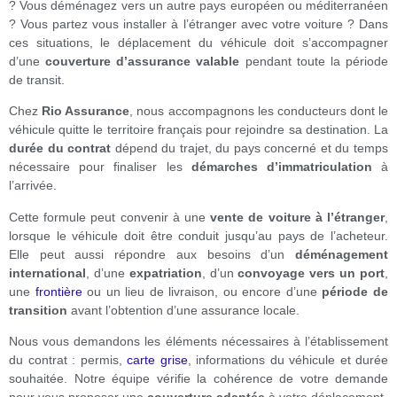
? Vous déménagez vers un autre pays européen ou méditerranéen
? Vous partez vous installer à l’étranger avec votre voiture ? Dans
ces situations, le déplacement du véhicule doit s’accompagner
d’une
couverture d’assurance valable
pendant toute la période
de transit.
Chez
Rio Assurance
, nous accompagnons les conducteurs dont le
véhicule quitte le territoire français pour rejoindre sa destination. La
durée du contrat
dépend du trajet, du pays concerné et du temps
nécessaire pour finaliser les
démarches d’immatriculation
à
l’arrivée.
Cette formule peut convenir à une
vente de voiture à l’étranger
,
lorsque le véhicule doit être conduit jusqu’au pays de l’acheteur.
Elle peut aussi répondre aux besoins d’un
déménagement
international
, d’une
expatriation
, d’un
convoyage vers un port
,
une
frontière
ou un lieu de livraison, ou encore d’une
période de
transition
avant l’obtention d’une assurance locale.
Nous vous demandons les éléments nécessaires à l’établissement
du contrat : permis,
carte grise
, informations du véhicule et durée
souhaitée. Notre équipe vérifie la cohérence de votre demande
pour vous proposer une
couverture adaptée
à votre déplacement.